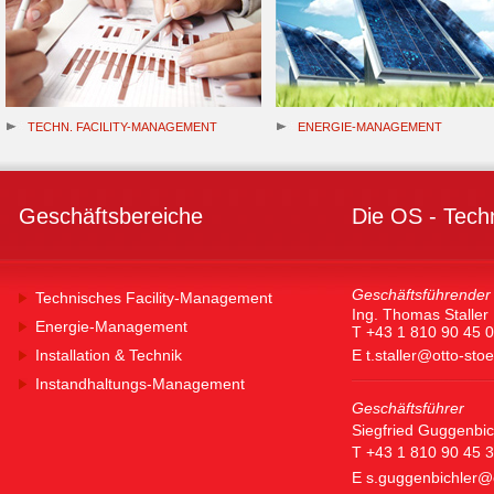
TECHN. FACILITY-MANAGEMENT
ENERGIE-MANAGEMENT
Geschäftsbereiche
Die OS - Tech
Geschäftsführender 
Technisches Facility-Management
Ing. Thomas Staller
Energie-Management
T +43 1 810 90 45 0
Installation & Technik
E
t.staller@otto-sto
Instandhaltungs-Management
Geschäftsführer
Siegfried Guggenbic
T +43 1 810 90 45 
E
s.guggenbichler@