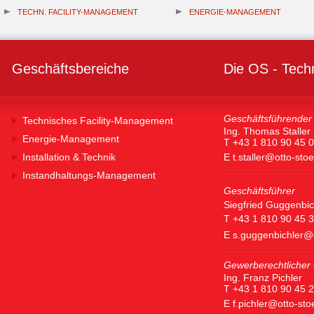
TECHN. FACILITY-MANAGEMENT
ENERGIE-MANAGEMENT
Geschäftsbereiche
Die OS - Tech
Geschäftsführender 
Technisches Facility-Management
Ing. Thomas Staller
Energie-Management
T +43 1 810 90 45 0
Installation & Technik
E
t.staller@otto-sto
Instandhaltungs-Management
Geschäftsführer
Siegfried Guggenbic
T +43 1 810 90 45 
E
s.guggenbichler@
Gewerberechtlicher 
Ing. Franz Pichler
T +43 1 810 90 45 
E
f.pichler@otto-st