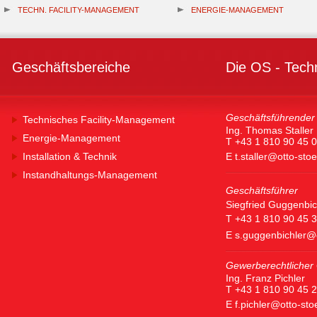
TECHN. FACILITY-MANAGEMENT
ENERGIE-MANAGEMENT
Geschäftsbereiche
Die OS - Tech
Geschäftsführender 
Technisches Facility-Management
Ing. Thomas Staller
Energie-Management
T +43 1 810 90 45 0
Installation & Technik
E
t.staller@otto-sto
Instandhaltungs-Management
Geschäftsführer
Siegfried Guggenbic
T +43 1 810 90 45 
E
s.guggenbichler@
Gewerberechtlicher 
Ing. Franz Pichler
T +43 1 810 90 45 
E
f.pichler@otto-st